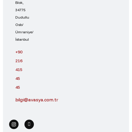
Blok,
34775
Dudullu
Osb/
Ümraniye/
İstanbul
+90
216
415
45
45
bilgi@avasya.com.tr