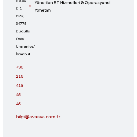
No:60
Yönetilen BT Hizmetleri & Operasyonel
D:1
Yönetim
Blok,
34775
Dudullu
Osb/
Ümraniye/
İstanbul
+90
216
415
45
45
bilgi@avasya.com.tr