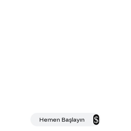
Dijital Geleceğinizi
Birlikte Kuralım
Altyapınızı analiz edelim, size özel
çözümler sunalım.
Hemen Başlayın