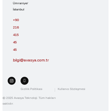
Ümraniye/
İstanbul
+90
216
415
45
45
bilgi@avasya.com.tr
Gizlilik Politikası
Kullanıcı Sözleşmesi
© 2025 Avasya Teknoloji. Tüm hakları
saklıdır.